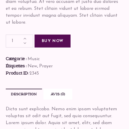
diam voluptua. At vero accusam et justo duo dolores
et ea rebum. Stet clitain vidunt ut labore eirmod
tempor invidunt magna aliquyam. Stet clitain vidunt
ut labore.
BUY NOW
Catégorie :
Music
Étiquettes :
,
New
Prayer
Product ID:
2345
DESCRIPTION
AVIS (0)
Dicta sunt explicabo. Nemo enim ipsam voluptatem
voluptas sit odit aut fugit, sed quia consequuntur.
Lorem ipsum dolor. Aquia sit amet, elitr, sed diam