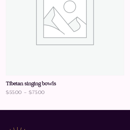
Tibetan singing bowls
$
55.00
–
$
75.00