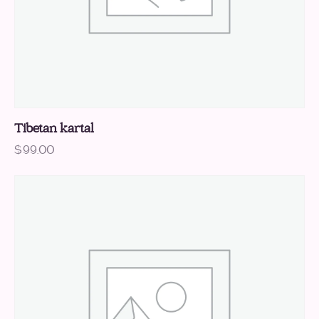
Tibetan kartal
$
99.00