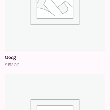
Gong
$
152.00