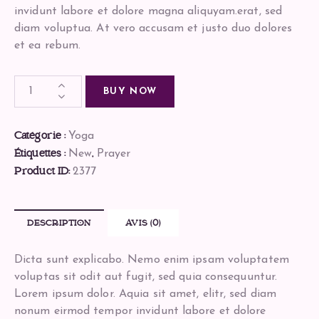
invidunt labore et dolore magna aliquyam.erat, sed
diam voluptua. At vero accusam et justo duo dolores
et ea rebum.
BUY NOW
Catégorie :
Yoga
Étiquettes :
,
New
Prayer
Product ID:
2377
DESCRIPTION
AVIS (0)
Dicta sunt explicabo. Nemo enim ipsam voluptatem
voluptas sit odit aut fugit, sed quia consequuntur.
Lorem ipsum dolor. Aquia sit amet, elitr, sed diam
nonum eirmod tempor invidunt labore et dolore