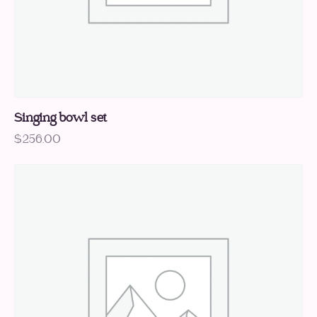
Singing bowl set
$
256.00