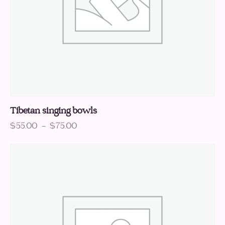
Tibetan singing bowls
$
55.00
–
$
75.00