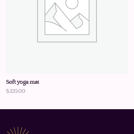
Soft yoga mat
$
225.00